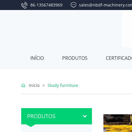
86-13567483969
sales@nbdf-machinery.co
INÍCIO
PRODUTOS
CERTIFICA
Bedroom
Início
>
Study furniture
furniture
Living
PRODUTOS
room
Dining