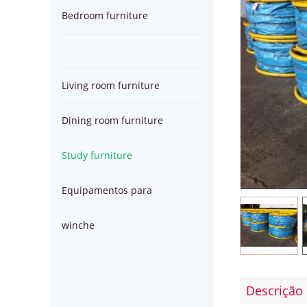
Bedroom furniture
furniture
room
Study
furniture
furniture
Equipamentos
Living room furniture
para
winche
Dining room furniture
lançamento
Study furniture
de
Equipamentos para
OPGW
lançamento de OPGW
winche
Descrição