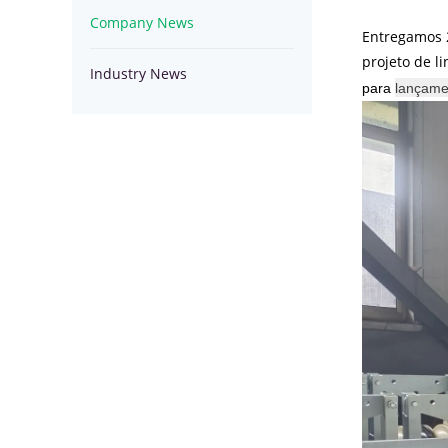
Company News
furniture
room
Study
Entregamos 2
projeto de l
Industry News
furniture
furniture
Equipamentos
para
lançame
para
winche
lançamento
de
OPGW