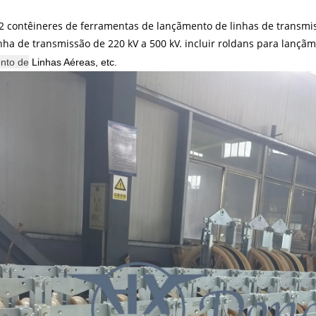
 contêineres de ferramentas de lançãmento de linhas de transmis
inha de transmissão de 220 kV a 500 kV. incluir roldans para lançã
nto
de
Lin
h
as A
éreas, etc.