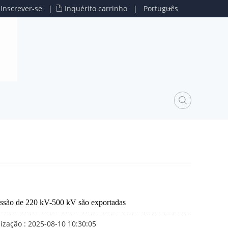
u
Inscrever-se
|
Inquérito carrinho
|
Português
missão de 220 kV-500 kV são exportadas
ização : 2025-08-10 10:30:05