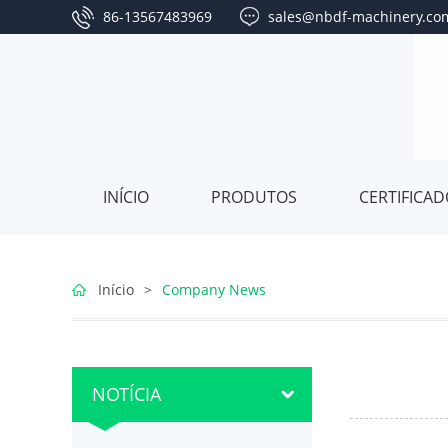
86-13567483969
sales@nbdf-machinery.co
INÍCIO
PRODUTOS
CERTIFICA
Bedroom
Início
>
Company News
furniture
Living
NOTÍCIA
room
Dining