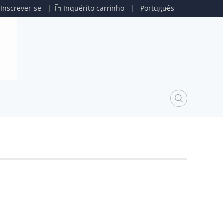
u
Inscrever-se
|
Inquérito carrinho
|
Português