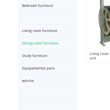
Bedroom furniture
furniture
room
Study
furniture
furniture
Equipamentos
Living room furniture
para
winche
Dining room furniture
lançamento
Living room 
Study furniture
de
unit
Equipamentos para
OPGW
lançamento de OPGW
winche