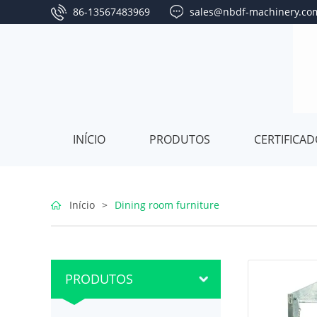
86-13567483969
sales@nbdf-machinery.co
INÍCIO
PRODUTOS
CERTIFICA
Bedroom
Início
>
Dining room furniture
furniture
Living
PRODUTOS
room
Dining