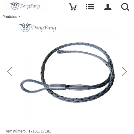
Escreva uma crítica
Produtos
>
Nome
E-
mail
Sujeito
Item número.: 17161, 17181
Mensagem