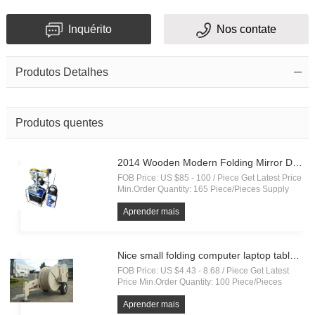
Inquérito
Nos contate
Produtos Detalhes
Código
Produtos quentes
de
2014 Wooden Modern Folding Mirror Dresser Table Set Germany
verificação
FOB Price: US $85 - 100 / Piece Get Latest Price
Min.Order Quantity: 165 Piece/Pieces Supply
Ability: 10,000 Piece/Pieces per Month Port:
Yantian, Payment Terms:
Aprender mais
L/C,D/A,D/P,T/T,Western
Union,MoneyGram,Paypal
Nice small folding computer laptop table sofa chair
FOB Price: US $4.43 - 8.68 / Piece Get Latest
Price Min.Order Quantity: 100 Piece/Pieces
Supply Ability: 100000 Piece/Pieces per Month
Port: SHENZHEN Payment Terms:
Aprender mais